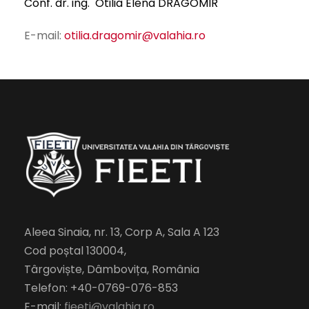
Conf. dr. ing. Otilia Elena DRAGOMIR
E-mail:
otilia.dragomir@valahia.ro
Aleea Sinaia, nr. 13, Corp A, Sala A 123
Cod poștal 130004,
Târgoviște, Dâmbovița, România
Telefon: +40-0769-076-853
E-mail:
fieeti@valahia.ro